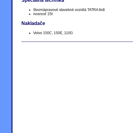
Špeciálna technika
štvornápravové stavebné vozidlá TATRA 8x8
nosnosť 25t
Nakladače
Volvo 150C, 150E, 110G